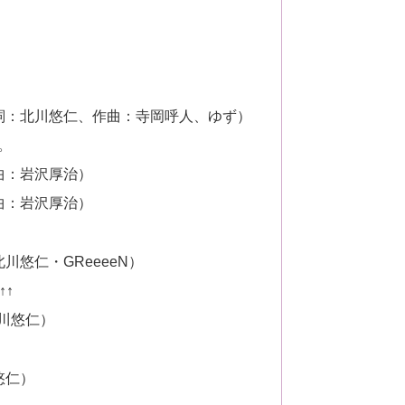
詞：北川悠仁、作曲：寺岡呼人、ゆず）
う。
曲：岩沢厚治）
曲：岩沢厚治）
川悠仁・GReeeeN）
↑↑
北川悠仁）
悠仁）