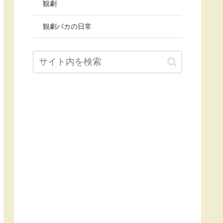
観劇
観劇バカの日常