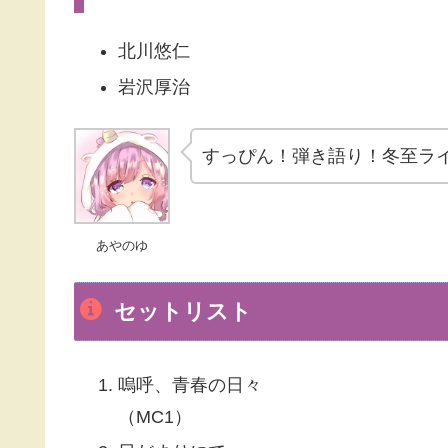
北川悠仁
岩沢厚治
すっぴん！弾き語り！冬至ラ
あやのゆ
セットリスト
嗚呼、青春の日々
（MC1）