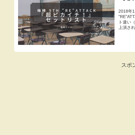
2018
"RE"
ト違い
上演されま
スポ