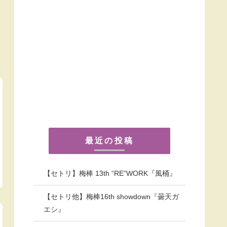
最近の投稿
【セトリ】梅棒 13th “RE”WORK『風桶』
【セトリ他】梅棒16th showdown『曇天ガ
エシ』