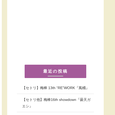
最近の投稿
【セトリ】梅棒 13th “RE”WORK『風桶』
【セトリ他】梅棒16th showdown『曇天ガ
エシ』