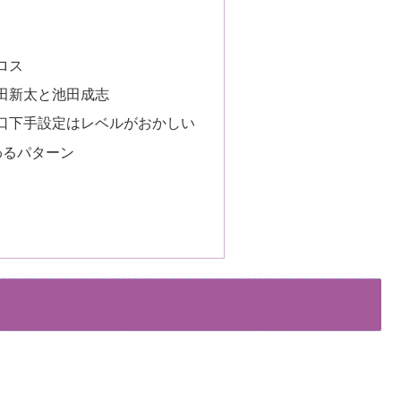
ロス
田新太と池田成志
口下手設定はレベルがおかしい
わるパターン