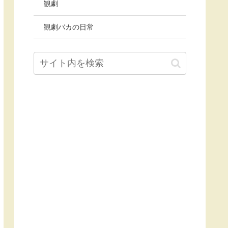
観劇
観劇バカの日常