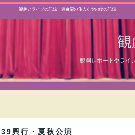
観劇とライブの記録｜舞台沼の住人あやのゆの記録
39興行・夏秋公演